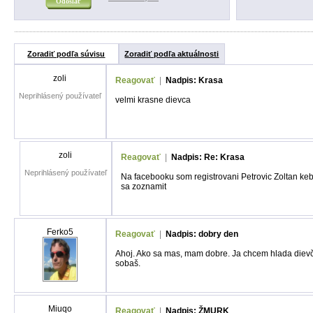
Zoradiť podľa súvisu
Zoradiť podľa aktuálnosti
zoli
Reagovať
|
Nadpis: Krasa
Neprihlásený používateľ
velmi krasne dievca
zoli
Reagovať
|
Nadpis: Re: Krasa
Neprihlásený používateľ
Na facebooku som registrovani Petrovic Zoltan ke
sa zoznamit
Ferko5
Reagovať
|
Nadpis: dobry den
Ahoj. Ako sa mas, mam dobre. Ja chcem hlada diev
sobaš.
Miuqo
Reagovať
|
Nadpis: ŽMURK