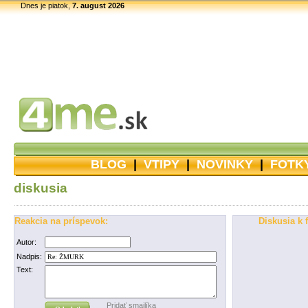
Dnes je piatok,
7. august 2026
BLOG
|
VTIPY
|
NOVINKY
|
FOTK
diskusia
Reakcia na príspevok:
Diskusia k 
Autor:
Nadpis:
Text:
Pridať smajlíka