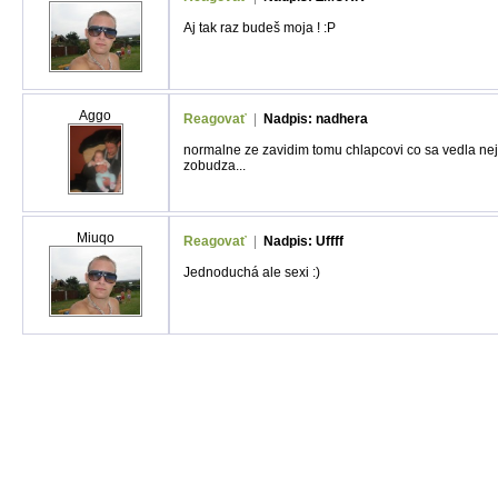
Aj tak raz budeš moja ! :P
Aggo
Reagovať
|
Nadpis: nadhera
normalne ze zavidim tomu chlapcovi co sa vedla ne
zobudza...
Miuqo
Reagovať
|
Nadpis: Uffff
Jednoduchá ale sexi :)