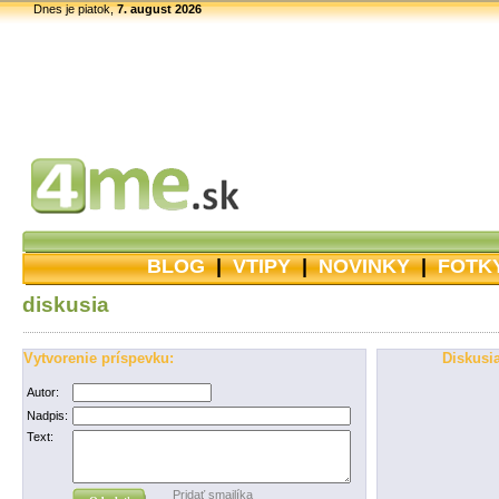
Dnes je piatok,
7. august 2026
BLOG
|
VTIPY
|
NOVINKY
|
FOTK
diskusia
Vytvorenie príspevku:
Diskusia
Autor:
Nadpis:
Text:
Pridať smajlíka