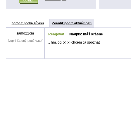
Zoradiť podľa súvisu
Zoradiť podľa aktuálnosti
samo22cm
Reagovať
|
Nadpis: máš krásne
Neprihlásený používateľ
.. hm, oči :-) :-) chcem ťa spoznať