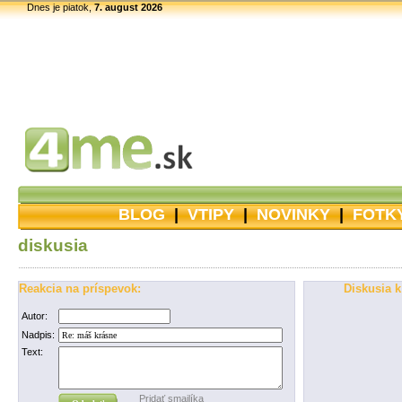
Dnes je piatok,
7. august 2026
BLOG
|
VTIPY
|
NOVINKY
|
FOTK
diskusia
Reakcia na príspevok:
Diskusia k
Autor:
Nadpis:
Text:
Pridať smajlíka