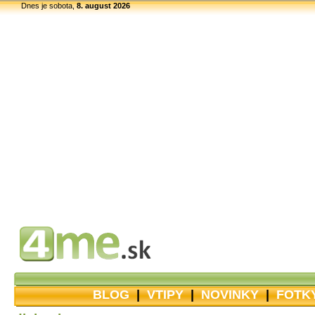
Dnes je sobota,
8. august 2026
BLOG
|
VTIPY
|
NOVINKY
|
FOTK