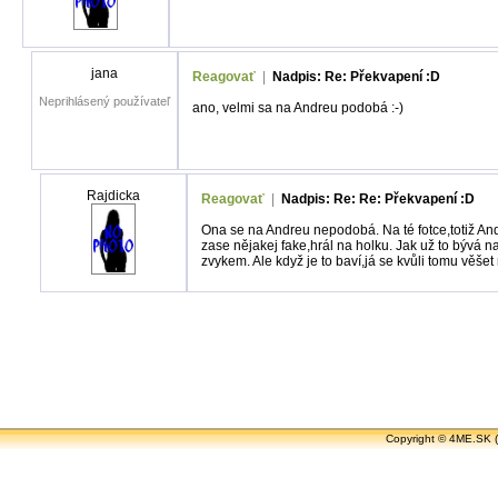
jana
Reagovať
|
Nadpis: Re: Překvapení :D
Neprihlásený používateľ
ano, velmi sa na Andreu podobá :-)
Rajdicka
Reagovať
|
Nadpis: Re: Re: Překvapení :D
Ona se na Andreu nepodobá. Na té fotce,totiž Andr
zase nějakej fake,hrál na holku. Jak už to bývá n
zvykem. Ale když je to baví,já se kvůli tomu věše
Copyright ©
4ME.SK
(