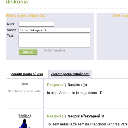
diskusia
Reakcia na príspevok:
Diskusia
Autor:
Nadpis:
Text:
Pridať smajlíka
Zoradiť podľa súvisu
Zoradiť podľa aktuálnosti
Jana
Reagovať
|
Nadpis: :-)))
Neprihlásený používateľ
to nieje Andrea, to je moja dcéra :-D
Rajdicka
Reagovať
|
Nadpis: Překvapení :D
To jsem netušila,že sem na chat,chodí i Andrea Ver