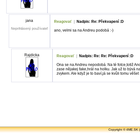
jana
Reagovať
|
Nadpis: Re: Překvapení :D
Neprihlásený používateľ
ano, velmi sa na Andreu podobá :-)
Rajdicka
Reagovať
|
Nadpis: Re: Re: Překvapení :D
Ona se na Andreu nepodobá. Na té fotce,totiž Andr
zase nějakej fake,hrál na holku. Jak už to bývá n
zvykem. Ale když je to baví,já se kvůli tomu věše
Copyright ©
4ME.SK
(