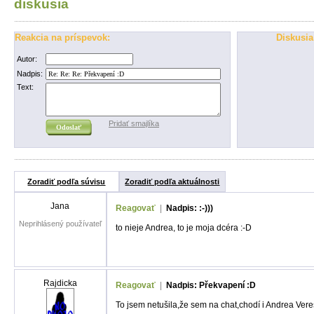
diskusia
Reakcia na príspevok:
Diskusia
Autor:
Nadpis:
Text:
Pridať smajlíka
Zoradiť podľa súvisu
Zoradiť podľa aktuálnosti
Jana
Reagovať
|
Nadpis: :-)))
Neprihlásený používateľ
to nieje Andrea, to je moja dcéra :-D
Rajdicka
Reagovať
|
Nadpis: Překvapení :D
To jsem netušila,že sem na chat,chodí i Andrea Ver