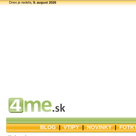
Dnes je nedeľa,
9. august 2026
BLOG
|
VTIPY
|
NOVINKY
|
FOTK