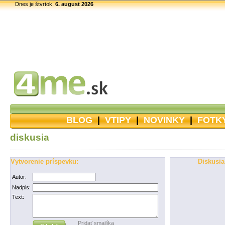
Dnes je štvrtok,
6. august 2026
BLOG
|
VTIPY
|
NOVINKY
|
FOTK
diskusia
Vytvorenie príspevku:
Diskusia
Autor:
Nadpis:
Text:
Pridať smajlíka