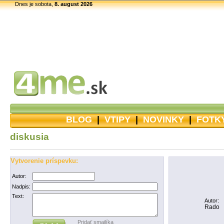
Dnes je sobota,
8. august 2026
BLOG
|
VTIPY
|
NOVINKY
|
FOTK
diskusia
Vytvorenie príspevku:
Autor:
Nadpis:
Text:
Autor:
Rado
Pridať smajlíka