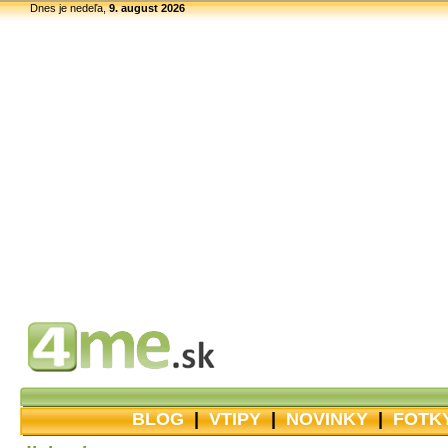
Dnes je nedeľa,
9. august 2026
BLOG
|
VTIPY
|
NOVINKY
|
FOTK