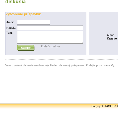
diskusia
Vytvorenie príspevku:
Autor:
Nadpis:
Text:
Autor:
Krastie
Pridať smajlíka
Vami zvolená diskusia neobsahuje žiaden diskusný príspevok. Pridajte prvý práve Vy.
Copyright ©
4ME.SK
(