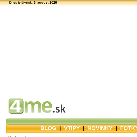
Dnes je štvrtok,
6. august 2026
BLOG
|
VTIPY
|
NOVINKY
|
FOTK