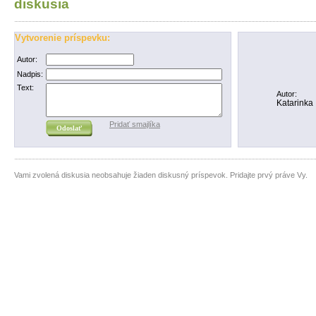
diskusia
Vytvorenie príspevku:
Autor:
Nadpis:
Text:
Autor:
Katarinka
Pridať smajlíka
Vami zvolená diskusia neobsahuje žiaden diskusný príspevok. Pridajte prvý práve Vy.